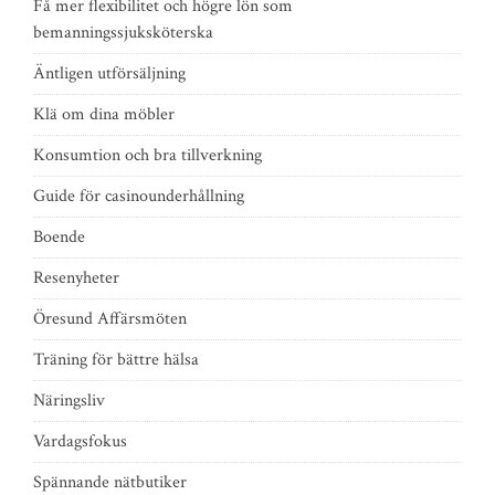
Få mer flexibilitet och högre lön som
bemanningssjuksköterska
Äntligen utförsäljning
Klä om dina möbler
Konsumtion och bra tillverkning
Guide för casinounderhållning
Boende
Resenyheter
Öresund Affärsmöten
Träning för bättre hälsa
Näringsliv
Vardagsfokus
Spännande nätbutiker